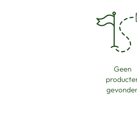
Geen
producte
gevonde