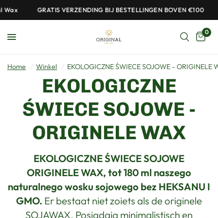
 Wax
GRATIS VERZENDING BIJ BESTELLINGEN BOVEN €100
0
Home
/
Winkel
/
EKOLOGICZNE ŚWIECE SOJOWE - ORIGINELE 
EKOLOGICZNE
ŚWIECE SOJOWE -
ORIGINELE WAX
EKOLOGICZNE ŚWIECE SOJOWE
ORIGINELE WAX, tot 180 ml naszego
naturalnego wosku sojowego bez HEKSANU I
GMO.
Er bestaat niet zoiets als de originele
SOJAWAX. Posiadają minimalistisch en