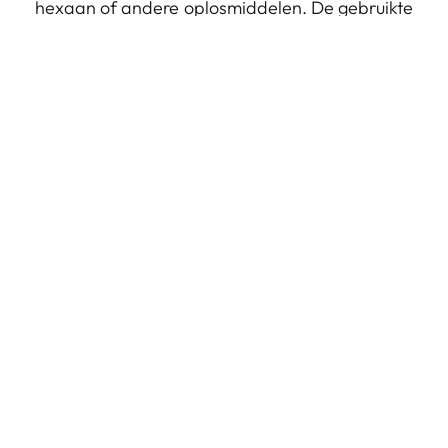
hexaan of andere oplosmiddelen. De gebruikte
sojabonen zijn afkomstig uit de Europese teelt.
SOJA MASSAGE WAX - ORIGINEEL ABI 268 is
100%
natuurlijk en biologisch. Geen chemicaliën, geen
kunstmatige kleurstoffen, geen inferieure
tussenproducten.
SOJAWASKAARS
- Je kunt dit soort kaarsen vinden:
Zodiac, Premium, Original Wax.
BEDRIJF