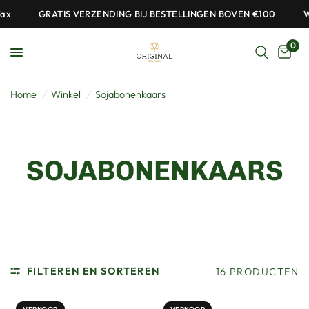
GRATIS VERZENDING BIJ BESTELLINGEN BOVEN €100
Wel
0
Home
/
Winkel
/
Sojabonenkaars
SOJABONENKAARS
FILTEREN EN SORTEREN
16 PRODUCTEN