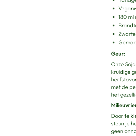
Veganis
180 ml 
Brandti
Zwarte 
Gemaak
Geur:
Onze Soj
kruidige g
herfstavo
met de pe
het gezell
Milieuvrie
Door te k
steun je h
geen onno