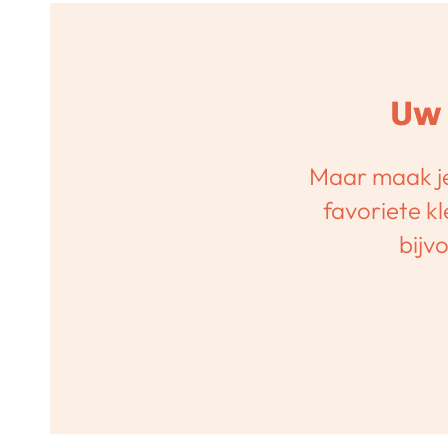
Uw 
Maar maak je
favoriete kl
bijv