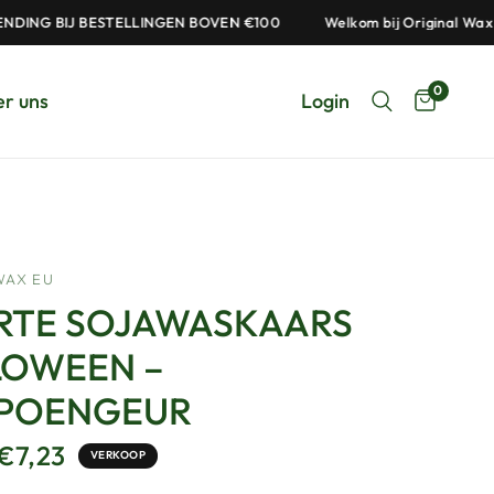
 BIJ BESTELLINGEN BOVEN €100
Welkom bij Original Wax
0
r uns
Login
WAX EU
RTE SOJAWASKAARS
LOWEEN –
POENGEUR
€7,23
VERKOOP