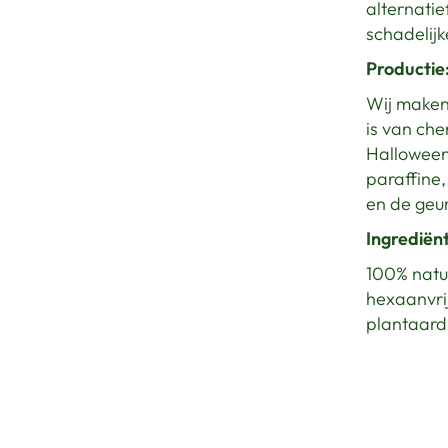
alternatie
schadelijk
Productie
Wij maken
is van ch
Halloween
paraffine,
en de geur
Ingrediën
100% natuu
hexaanvri
plantaard