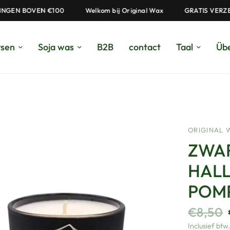
 BOVEN €100
Welkom bij Original Wax
GRATIS VERZENDING
rsen
Soja was
B2B
contact
Taal
Übe
ORIGINAL 
ZWA
HAL
POM
€8,50
Inclusief btw.