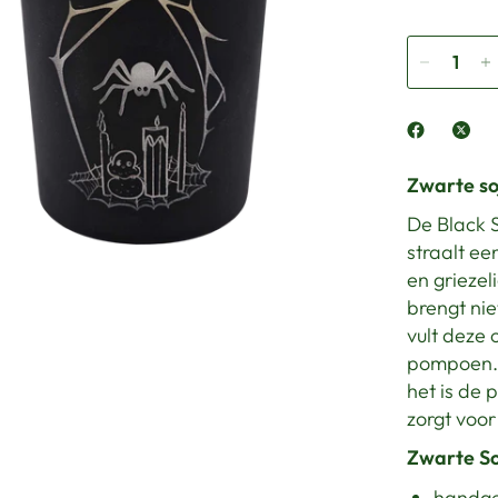
Zwarte s
De Black 
straalt ee
en griezel
brengt nie
vult deze 
pompoen. 
het is de 
zorgt voor
Zwarte S
handg