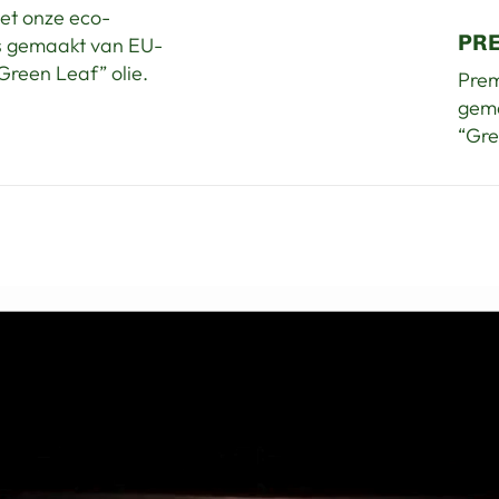
et onze eco-
PR
s gemaakt van EU-
Green Leaf” olie.
Prem
gema
“Gre