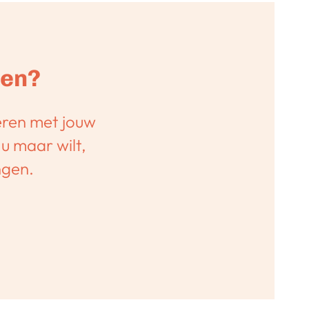
den?
eren met jouw
 u maar wilt,
ngen.