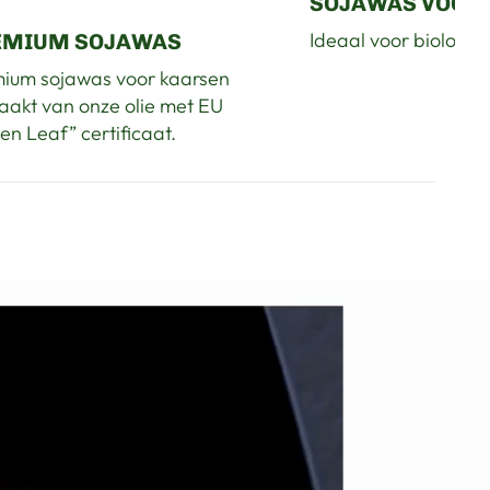
SOJAWAS VOOR
Ideaal voor biologis
EMIUM SOJAWAS
ium sojawas voor kaarsen
akt van onze olie met EU
en Leaf” certificaat.