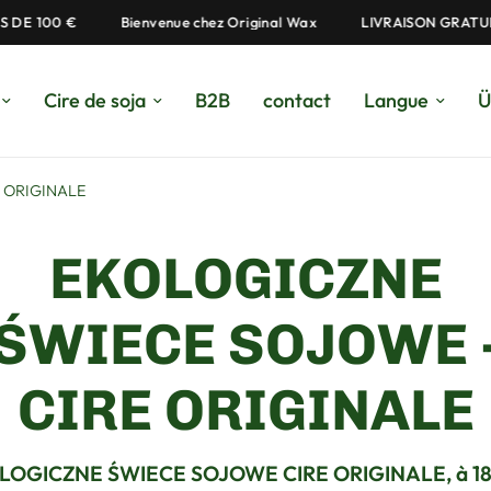
DE 100 €
Bienvenue chez Original Wax
LIVRAISON GRATUIT
Cire de soja
B2B
contact
Langue
Ü
 ORIGINALE
EKOLOGICZNE
ŚWIECE SOJOWE 
CIRE ORIGINALE
LOGICZNE ŚWIECE SOJOWE CIRE ORIGINALE, à 18