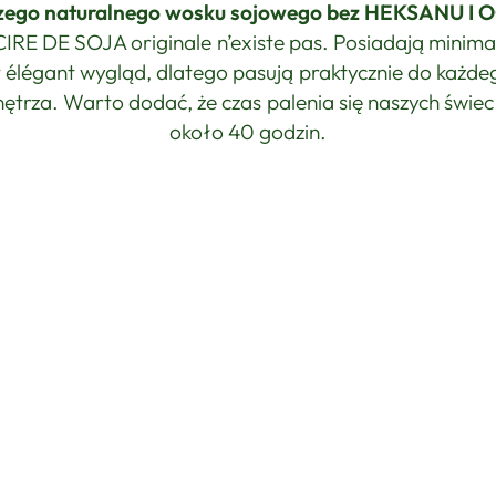
zego naturalnego wosku sojowego bez HEKSANU I 
CIRE DE SOJA originale n’existe pas. Posiadają minimal
t élégant wygląd, dlatego pasują praktycznie do każde
ętrza. Warto dodać, że czas palenia się naszych świec
około 40 godzin.