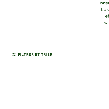
nas
La 
e
wn
FILTRER ET TRIER