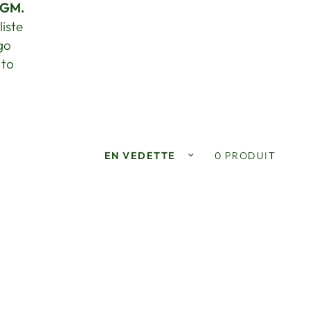
OGM.
iste
go
 to
Trier par :
0 PRODUIT