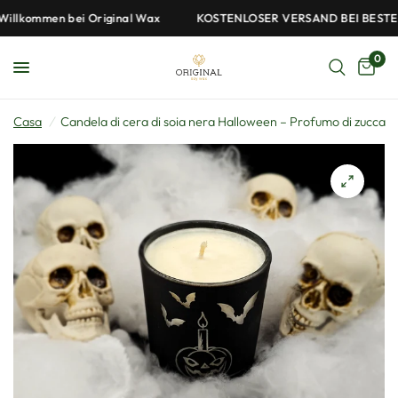
lkommen bei Original Wax
KOSTENLOSER VERSAND BEI BESTELL
0
Casa
/
Candela di cera di soia nera Halloween – Profumo di zucca