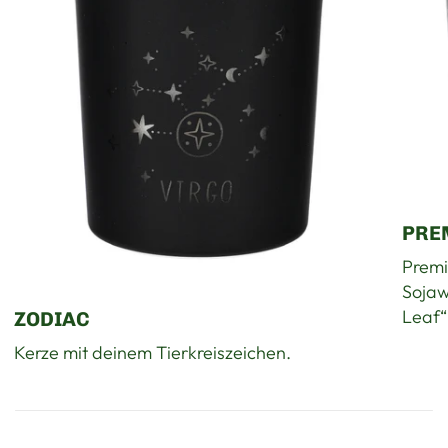
PRE
Premi
Sojaw
Leaf“
ZODIAC
Kerze mit deinem Tierkreiszeichen.