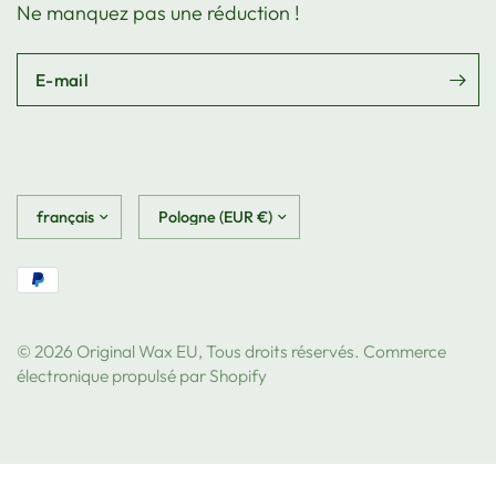
Ne manquez pas une réduction !
E-mail
Mettre
Mettre
à
à
jour
jour
le
le
pays/la
pays/la
région
région
© 2026 Original Wax EU, Tous droits réservés. Commerce
électronique propulsé par Shopify