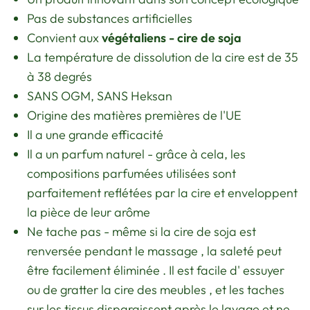
Pas
de substances
artificielles
Convient
aux
végétaliens
-
cire
de soja
La
température de dissolution de la cire
est
de 35
à 38 degrés
SANS OGM, SANS Heksan
Origine
des
matières premières
de
l'UE
Il
a
une grande
efficacité
Il
a
un
parfum
naturel
-
grâce à
cela,
les
compositions parfumées
utilisées
sont
parfaitement
reflétées
par
la
cire
et
enveloppent
la
pièce
de
leur
arôme
Ne
tache
pas
-
même
si
la
cire de soja
est
renversée
pendant
le
massage
,
la
saleté
peut
être
facilement
éliminée
. Il
est
facile
d'
essuyer
ou
de gratter
la
cire
des
meubles
,
et
les
taches
sur
les tissus
disparaissent
après
le lavage
et
ne