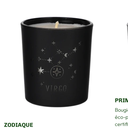
PRI
Bougi
éco-p
certif
ZODIAQUE