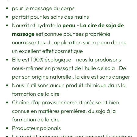
pour
le massage du corps
parfait pour les soins des mains
Nourrit
et
hydrate
la
peau
-
La cire de soja de
massage
est
connue
pour
ses
propriétés
nourrissantes
.
L'
application
sur
la
peau
donne
un
excellent
effet
cosmétique
Elle
est
100%
écologique
- nous
la
produisons
nous-mêmes
en
pressant
de l'huile
de soja
.
De
par
son
origine
naturelle
,
la
cire
est
sans danger
Nous
n'utilisons
aucun
produit chimique
dans
la
formation de la cire
Chaîne d'approvisionnement
précise et
bien
connue
en matières
premières,
du
soja
à
la
formation de la cire
Producteur
polonais
Un
produit
innovant
dans
son
concept
écologique