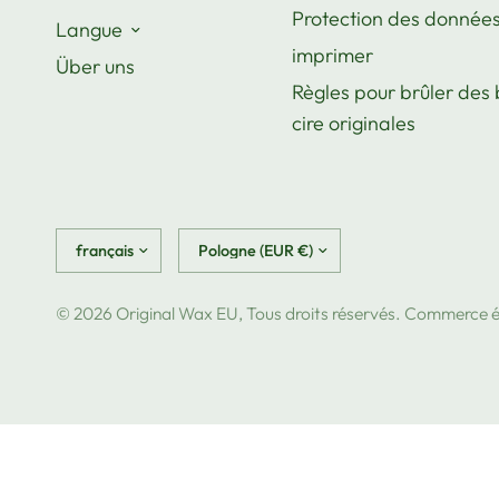
Protection des donnée
Langue
imprimer
Über uns
Règles pour brûler des
cire originales
Mettre
Mettre
à
à
jour
jour
le
© 2026 Original Wax EU, Tous droits réservés. Commerce é
le
pays/la
pays/la
région
région