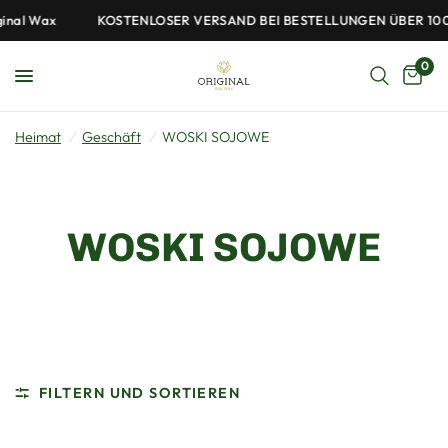
nal Wax
KOSTENLOSER VERSAND BEI BESTELLUNGEN ÜBER 100
0
Heimat
/
Geschäft
/
WOSKI SOJOWE
WOSKI SOJOWE
FILTERN UND SORTIEREN